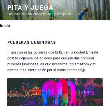
Saltar
PITA Y JUEGA
al
Las mejores actividades de ocio y tiempo libre
contenido
Inicio
PULSERAS LUMINOSAS
¡Flipa con estas pulseras que brillan en la noche! En este
post te dejamos los enlaces para que puedas comprar
pulseras luminosas las que necesites (en amazon) y te
damos más información por si estás interesad@.